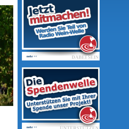
mehr <<
DABEI SEIN
mehr <<
UNTERSTÜTZEN