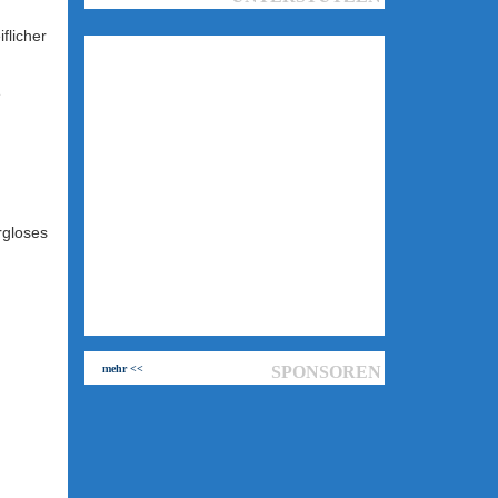
flicher
e
rgloses
mehr <<
SPONSOREN