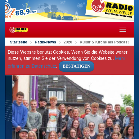
Navigat
öffnen/s
Startseite
Radio-News
2020
Kultur & Kirche als Podcast
Diese Website benutzt Cookies. Wenn Sie die Website weiter
nutzen, stimmen Sie der Verwendung von Cookies zu.
Mehr
erfahren zu Datenschutz
.
BESTÄTIGEN