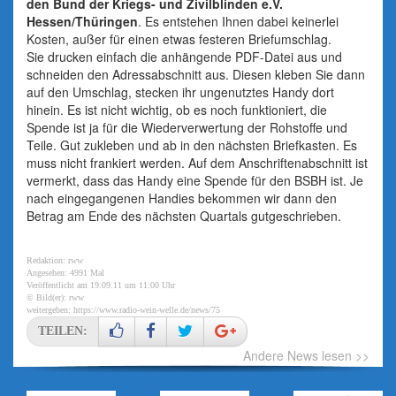
den Bund der Kriegs- und Zivilblinden e.V.
Hessen/Thüringen
. Es entstehen Ihnen dabei keinerlei
Kosten, außer für einen etwas festeren Briefumschlag.
Sie drucken einfach die anhängende PDF-Datei aus und
schneiden den Adressabschnitt aus. Diesen kleben Sie dann
auf den Umschlag, stecken ihr ungenutztes Handy dort
hinein. Es ist nicht wichtig, ob es noch funktioniert, die
Spende ist ja für die Wiederverwertung der Rohstoffe und
Teile. Gut zukleben und ab in den nächsten Briefkasten. Es
muss nicht frankiert werden. Auf dem Anschriftenabschnitt ist
vermerkt, dass das Handy eine Spende für den BSBH ist. Je
nach eingegangenen Handies bekommen wir dann den
Betrag am Ende des nächsten Quartals gutgeschrieben.
Redaktion: rww
Angesehen: 4991 Mal
Veröffentlicht am 19.09.11 um 11:00 Uhr
© Bild(er): rww
weitergeben:
https://www.radio-wein-welle.de/news/75
TEILEN:
Andere News lesen >>