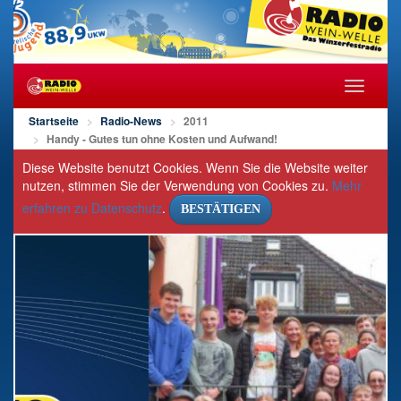
Navigat
öffnen/s
Startseite
Radio-News
2011
Handy - Gutes tun ohne Kosten und Aufwand!
Diese Website benutzt Cookies. Wenn Sie die Website weiter
nutzen, stimmen Sie der Verwendung von Cookies zu.
Mehr
erfahren zu Datenschutz
.
BESTÄTIGEN