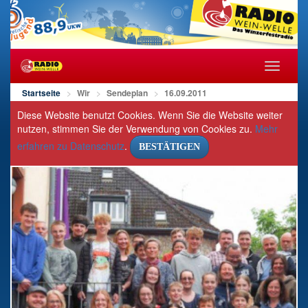
Navigat
öffnen/s
Startseite
Wir
Sendeplan
16.09.2011
Diese Website benutzt Cookies. Wenn Sie die Website weiter
nutzen, stimmen Sie der Verwendung von Cookies zu.
Mehr
erfahren zu Datenschutz
.
BESTÄTIGEN