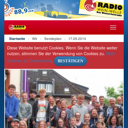
Navigat
öffnen/s
Startseite
Wir
Sendeplan
17.09.2014
Diese Website benutzt Cookies. Wenn Sie die Website weiter
nutzen, stimmen Sie der Verwendung von Cookies zu.
Mehr
erfahren zu Datenschutz
.
BESTÄTIGEN