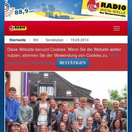
Navigat
öffnen/s
Startseite
Wir
Sendeplan
19.09.2014
Diese Website benutzt Cookies. Wenn Sie die Website weiter
nutzen, stimmen Sie der Verwendung von Cookies zu.
Mehr
erfahren zu Datenschutz
.
BESTÄTIGEN