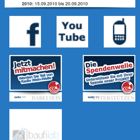
2010:
15.09.2010 bis 20.09.2010
mehr <<
DABEI SEIN
mehr <<
UNTERSTÜTZEN