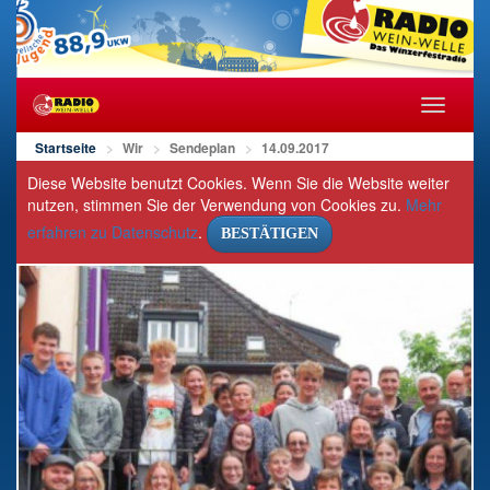
Navigat
öffnen/s
Startseite
Wir
Sendeplan
14.09.2017
Diese Website benutzt Cookies. Wenn Sie die Website weiter
nutzen, stimmen Sie der Verwendung von Cookies zu.
Mehr
erfahren zu Datenschutz
.
BESTÄTIGEN