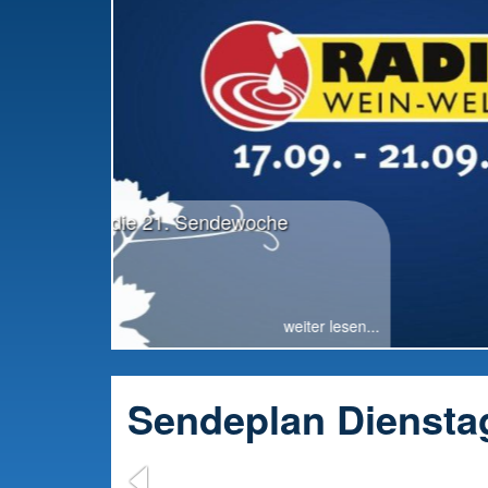
RWW-Gesamttreffen: Radio offiziell in die
Vorbereitung gestartet
Sendeplan Dienstag