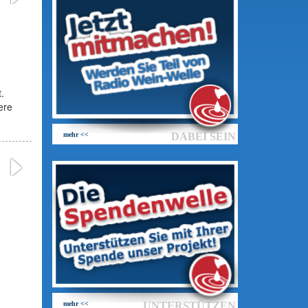
.
ere
mehr <<
DABEI SEIN
mehr <<
UNTERSTÜTZEN