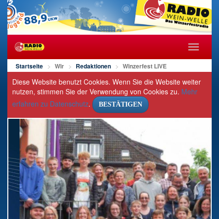
Navigat
öffnen/s
Startseite
Wir
Redaktionen
Winzerfest LIVE
Diese Website benutzt Cookies. Wenn Sie die Website weiter
nutzen, stimmen Sie der Verwendung von Cookies zu.
Mehr
erfahren zu Datenschutz
.
BESTÄTIGEN