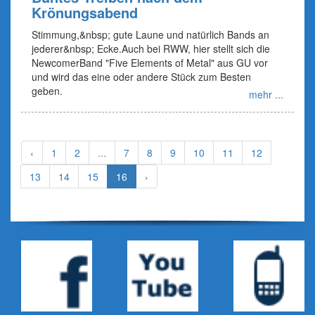
Krönungsabend
Stimmung,&nbsp; gute Laune und natürlich Bands an
jederer&nbsp; Ecke.Auch bei RWW, hier stellt sich die
NewcomerBand "Five Elements of Metal" aus GU vor
und wird das eine oder andere Stück zum Besten
geben.
mehr ...
‹
1
2
...
7
8
9
10
11
12
13
14
15
16
›