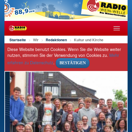
Navigat
öffnen/s
Startseite
Wir
Redaktionen
Kultur und Kirche
Diese Website benutzt Cookies. Wenn Sie die Website weiter
nutzen, stimmen Sie der Verwendung von Cookies zu.
Mehr
erfahren zu Datenschutz
.
BESTÄTIGEN