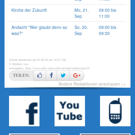
Kirche der Zukunft
Mo, 21.
09:00 bis
Sep
11:00
Andacht "Wer glaubt denn so
So, 20.
09:00 bis
was?"
Sep
09:30
Zuletzt aktualisiert am 01.08.26 um 19:52 Uhr
© Bild(er): rww
weitergeben:
https://www.radio-wein-welle.de/team/redaktionen/10
TEILEN:
Andere Redaktionen anschauen >>