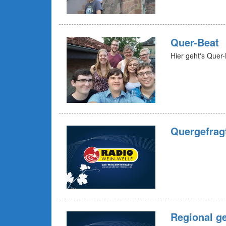
Quer-Beat
Hier geht's Quer
Quergefrag
Regional ge