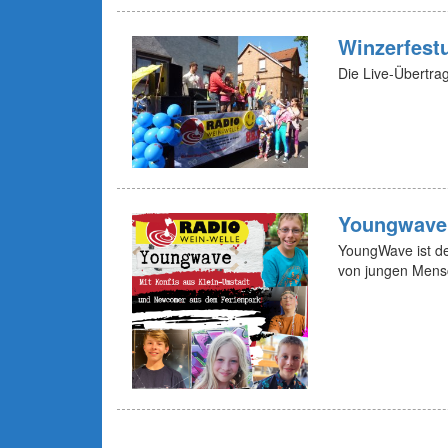
Winzerfest
Die Live-Übertr
Youngwave
YoungWave ist de
von jungen Mens