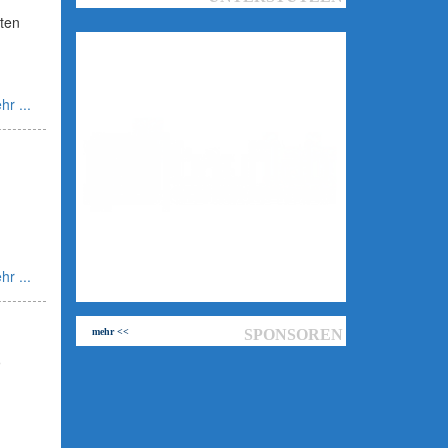
nten
hr ...
hr ...
mehr <<
SPONSOREN
9