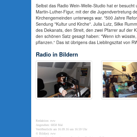
Selbst das Radio Wein-Welle-Studio hat er besucht
Martin-Luther-Figur, mit der die Jugendvertretung
Kirchengemeinden unterwegs war. "500 Jahre Reform
Sendung "Kultur und Kirche". Julia Lutz, Silke Ru
des Dekanats, den Streit, den zwei Pfarrer auf der K
den schönen Satz gesagt haben: "Wenn ich wüsste,
pflanzen.“ Das ist übrigens das Lieblingszitat von 
Radio in Bildern
Redaktion: rww
Angesehen: 6858 Mal
Veröffentlicht am 16.09.16 um 16:59 Uhr
© Bild(er): rww