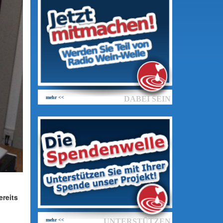
mehr <<
DABEI SEIN
ereits
mehr <<
UNTERSTÜTZEN