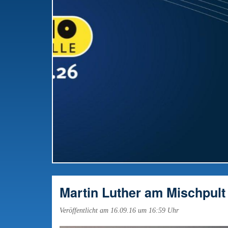
RWW-Gesamttreffen: Radio offiziell in die
Vorbereitung gestartet
Martin Luther am Mischpult
Veröffentlicht am 16.09.16 um 16:59 Uhr