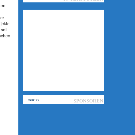
ßen
der
jekte
soll
umchen
mehr <<
SPONSOREN